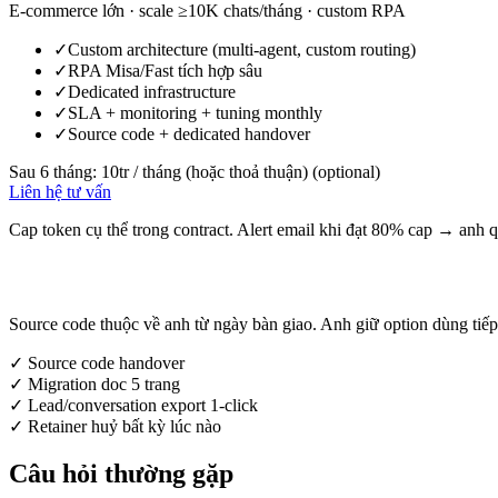
E-commerce lớn · scale ≥10K chats/tháng · custom RPA
✓
Custom architecture (multi-agent, custom routing)
✓
RPA Misa/Fast tích hợp sâu
✓
Dedicated infrastructure
✓
SLA + monitoring + tuning monthly
✓
Source code + dedicated handover
Sau 6 tháng:
10tr / tháng (hoặc thoả thuận)
(optional)
Liên hệ tư vấn
Cap token cụ thể trong contract. Alert email khi đạt 80% cap → anh qu
Không có vendor trap
Source code thuộc về anh từ ngày bàn giao. Anh giữ option dùng tiếp 
✓
Source code handover
✓
Migration doc 5 trang
✓
Lead/conversation export 1-click
✓
Retainer huỷ bất kỳ lúc nào
Câu hỏi thường gặp