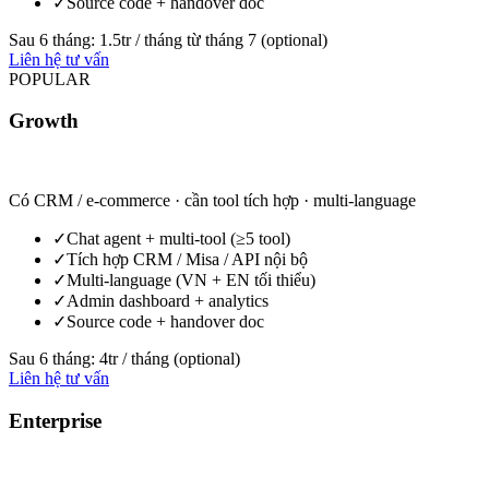
✓
Source code + handover doc
Sau 6 tháng:
1.5tr / tháng từ tháng 7
(optional)
Liên hệ tư vấn
POPULAR
Growth
40-90tr
Có CRM / e-commerce · cần tool tích hợp · multi-language
✓
Chat agent + multi-tool (≥5 tool)
✓
Tích hợp CRM / Misa / API nội bộ
✓
Multi-language (VN + EN tối thiểu)
✓
Admin dashboard + analytics
✓
Source code + handover doc
Sau 6 tháng:
4tr / tháng
(optional)
Liên hệ tư vấn
Enterprise
120tr+