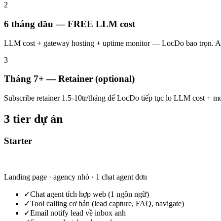
2
6 tháng đầu — FREE LLM cost
LLM cost + gateway hosting + uptime monitor — LocDo bao trọn. Anh
3
Tháng 7+ — Retainer (optional)
Subscribe retainer 1.5-10tr/tháng để LocDo tiếp tục lo LLM cost + m
3 tier dự án
Starter
15-30tr
Landing page · agency nhỏ · 1 chat agent đơn
✓
Chat agent tích hợp web (1 ngôn ngữ)
✓
Tool calling cơ bản (lead capture, FAQ, navigate)
✓
Email notify lead về inbox anh