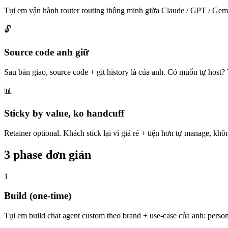
Tụi em vận hành router routing thông minh giữa Claude / GPT / Gemi
🔓
Source code anh giữ
Sau bàn giao, source code + git history là của anh. Có muốn tự host
📊
Sticky by value, ko handcuff
Retainer optional. Khách stick lại vì giá rẻ + tiện hơn tự manage, k
3 phase đơn giản
1
Build (one-time)
Tụi em build chat agent custom theo brand + use-case của anh: persona,