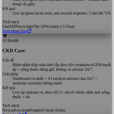
trong vài giây.
Kết quả
Live tại giaso.locdo.tech, sub-second response, 3 sàn lớn VN.
Tech stack
FastAPI
Playwright
Tiki API
Gemini 2.5 Flash
Xem demo live
AI Health
CKD Care
Vấn đề
Bệnh nhân thận mãn tính cần theo dõi creatinine/eGFR/huyết
áp + uống thuốc đúng giờ, không có advisor 24/7.
Giải pháp
Dashboard cá nhân + AI medical advisor chat 24/7 +
medicine reminder thông minh.
Kết quả
Live tại ckdcare.vn, theo dõi 5+ chỉ số chính, nhắc lịch uống
thuốc + đo.
Tech stack
Next.js
Keycloak
Postgres
Claude Haiku