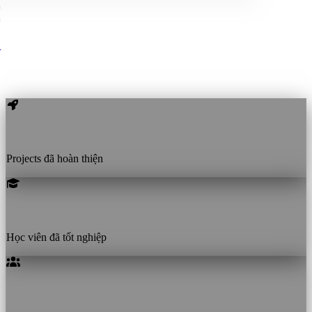
Thành tựu nổi bật
2+
Projects đã hoàn thiện
10+
Học viên đã tốt nghiệp
3+