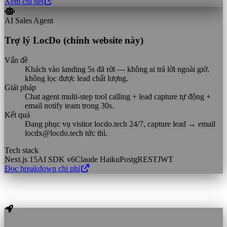
Xem chi tiết
AI Sales Agent
Trợ lý LocDo (chính website này)
Vấn đề
Khách vào landing 5s đã rời — không ai trả lời ngoài giờ,
không lọc được lead chất lượng.
Giải pháp
Chat agent multi-step tool calling + lead capture tự động +
email notify team trong 30s.
Kết quả
Đang phục vụ visitor locdo.tech 24/7, capture lead → email
locdx@locdo.tech tức thì.
Tech stack
Next.js 15
AI SDK v6
Claude Haiku
PostgREST
JWT
Đọc breakdown chi phí
Dịch vụ nổi bật