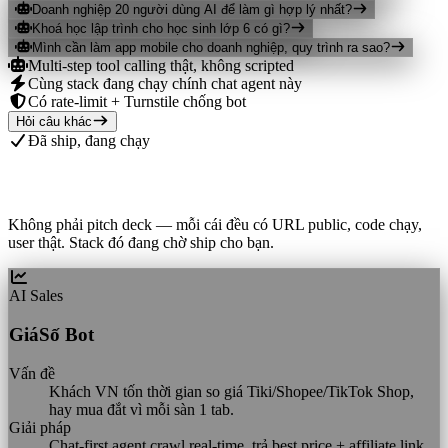
Doanh nghiệp 20 người dùng AI để làm gì hợp lý nhất?
Khoá học lập trình cho học sinh lớp 6 có gì?
Mình cần làm app mobile cho doanh nghiệp, quy trình ra sao?
Multi-step tool calling thật, không scripted
Cùng stack đang chạy chính chat agent này
Có rate-limit + Turnstile chống bot
Hỏi câu khác
Đã ship, đang chạy
Sản phẩm AI thật của LocDo
Không phải pitch deck — mỗi cái đều có URL public, code chạy,
user thật. Stack đó đang chờ ship cho bạn.
AI Sales
GiáSố Bot
Vấn đề
Khách VN tốn thời gian so giá Tiki/Shopee/TikTok Shop,
hay mua đắt vì mỗi sàn 1 tab.
Giải pháp
Chat-first agent crawl real-time, trả best price + affiliate link