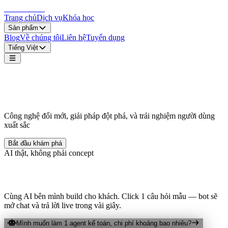
LocDo.Tech
Trang chủ
Dịch vụ
Khóa học
Sản phẩm
Blog
Về chúng tôi
Liên hệ
Tuyển dụng
Tiếng Việt
Bứt phá giới hạn,
Làm chủ công nghệ.
Công nghệ đổi mới, giải pháp đột phá, và trải nghiệm người dùng
xuất sắc
Bắt đầu khám phá
AI thật, không phải concept
Thử trợ lý LocDo ngay
Cùng AI bên mình build cho khách. Click 1 câu hỏi mẫu — bot sẽ
mở chat và trả lời live trong vài giây.
Mình muốn làm 1 agent kế toán, chi phí khoảng bao nhiêu?