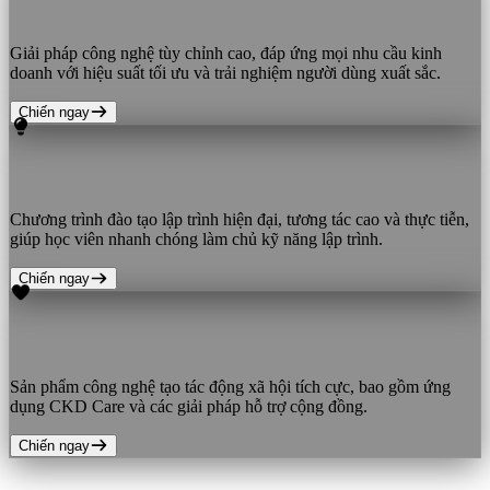
Tech Solution xịn xò
Giải pháp công nghệ tùy chỉnh cao, đáp ứng mọi nhu cầu kinh
doanh với hiệu suất tối ưu và trải nghiệm người dùng xuất sắc.
Chiến ngay
Học code, lên level
Chương trình đào tạo lập trình hiện đại, tương tác cao và thực tiễn,
giúp học viên nhanh chóng làm chủ kỹ năng lập trình.
Chiến ngay
Impactful Products
Sản phẩm công nghệ tạo tác động xã hội tích cực, bao gồm ứng
dụng CKD Care và các giải pháp hỗ trợ cộng đồng.
Chiến ngay