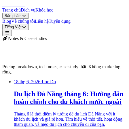
LocDo.Tech
Trang chủ
Dịch vụ
Khóa học
Sản phẩm
Blog
Về chúng tôi
Liên hệ
Tuyển dụng
Tiếng Việt
Notes & Case studies
Blog LocDo
Pricing breakdown, tech notes, case study thật. Không marketing
rỗng.
18 thg 6, 2026
·
Loc Do
Du lịch Đà Nẵng tháng 6: Hướng dẫn
hoàn chỉnh cho du khách nước ngoài
Tháng 6 là thời điểm lý tưởng để du lịch Đà Nẵng với ít
khách du lịch và giá rẻ hơn. Tìm hiểu về thời tiết, hoạt động
tham quan, và mẹo du lịch cho chuyến đi của bạn.