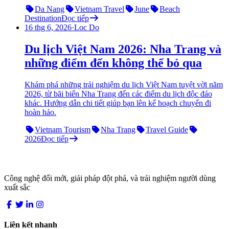
Da Nang
Vietnam Travel
June
Beach
Destination
Đọc tiếp
16 thg 6, 2026
·
Loc Do
Du lịch Việt Nam 2026: Nha Trang và
những điểm đến không thể bỏ qua
Khám phá những trải nghiệm du lịch Việt Nam tuyệt vời năm
2026, từ bãi biển Nha Trang đến các điểm du lịch độc đáo
khác. Hướng dẫn chi tiết giúp bạn lên kế hoạch chuyến đi
hoàn hảo.
Vietnam Tourism
Nha Trang
Travel Guide
2026
Đọc tiếp
LocDo.Tech
Công nghệ đổi mới, giải pháp đột phá, và trải nghiệm người dùng
xuất sắc
Liên kết nhanh