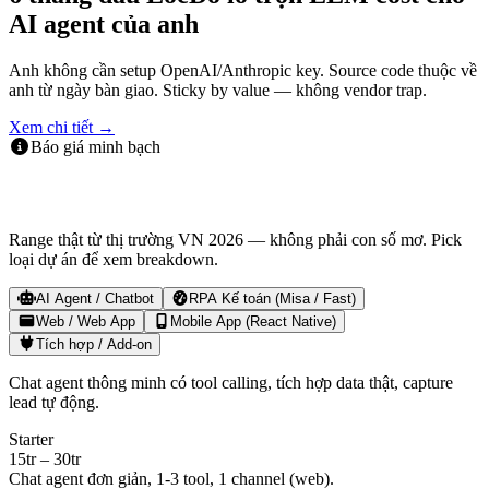
AI agent của anh
Anh không cần setup OpenAI/Anthropic key. Source code thuộc về
anh từ ngày bàn giao. Sticky by value — không vendor trap.
Xem chi tiết →
Báo giá minh bạch
LocDo build dự án giá khoảng bao nhiêu?
Range thật từ thị trường VN 2026 — không phải con số mơ. Pick
loại dự án để xem breakdown.
AI Agent / Chatbot
RPA Kế toán (Misa / Fast)
Web / Web App
Mobile App (React Native)
Tích hợp / Add-on
Chat agent thông minh có tool calling, tích hợp data thật, capture
lead tự động.
Starter
15tr – 30tr
Chat agent đơn giản, 1-3 tool, 1 channel (web).