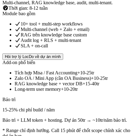
Multi-channel, RAG knowledge base, audit, multi-tenant.
Thời gian
:
8-12 tuần
Module bao gồm
10+ tool + multi-step workflows
Multi-channel (web + Zalo + email)
RAG trên knowledge base custom
Audit log + RLS + multi-tenant
SLA + on-call
Hỏi trợ lý LocDo về dự án mình
Add-on phổ biến
Tích hợp Misa / Fast Accounting
+10-25tr
Zalo OA / Mini App (cần OA Business)
+10-25tr
RAG knowledge base + vector DB
+15-40tr
Long-term user memory
+10-20tr
Bảo trì
15-25% chi phí build / năm
Bảo trì + LLM token + hosting. Dự án 50tr → ~10tr/năm bảo trì.
* Range chỉ định hướng. Call 15 phút để chốt scope chính xác cho
dự án bạn.