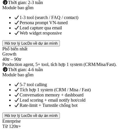
Thời gian
:
2-3 tuần
Module bao gồm
1-3 tool (search / FAQ / contact)
Persona prompt VN-tuned
Lead capture qua email
Web widget responsive
Hỏi trợ lý LocDo về dự án mình
Phổ biến nhất
Growth
40tr – 90tr
Production agent, 5+ tool, tích hợp 1 system (CRM/Misa/Fast).
Thời gian
:
4-6 tuần
Module bao gồm
5-7 tool calling
Tích hợp 1 system (CRM / Misa / Fast)
Conversation memory + dashboard
Lead scoring + email notify hot/cold
Rate-limit + Turnstile chống bot
Hỏi trợ lý LocDo về dự án mình
Enterprise
Từ 120tr+