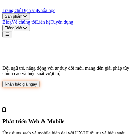
LocDo.Tech
Trang chủ
Dịch vụ
Khóa học
Sản phẩm
Blog
Về chúng tôi
Liên hệ
Tuyển dụng
Tiếng Việt
Giải pháp công nghệ bứt phá cho doanh
nghiệp
Đội ngũ trẻ, năng động với tư duy đổi mới, mang đến giải pháp tùy
chỉnh cao và hiệu suất vượt trội
Nhận báo giá ngay
Dịch vụ chuyên nghiệp
Phát triển Web & Mobile
Ứng dụng web và mobile hiện đại với UX/UI tối ưu và hiệu suất