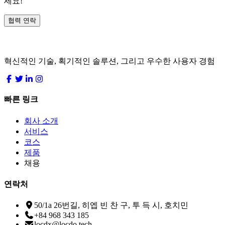
세요!
협력 연락
LocDo.Tech
혁신적인 기술, 획기적인 솔루션, 그리고 우수한 사용자 경험
빠른 링크
회사 소개
서비스
코스
제품
채용
연락처
50/1a 26번길, 히엡 빈 찬 구, 투 득 시, 호치민
+84 968 343 185
locdx@locdo.tech