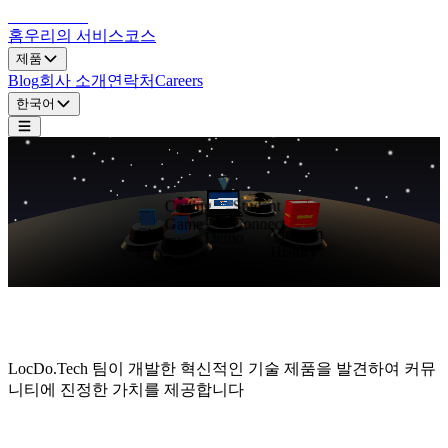
LocDo.Tech
홈
우리의 서비스
코스
제품
Blog
회사 소개
연락처
Careers
한국어
Student
Coding
Bds
Connect
Game
Vietnam
Ckd
Demo
Giaso
History
Care
Bot
제품 목록
LocDo.Tech 팀이 개발한 혁신적인 기술 제품을 발견하여 커뮤
니티에 진정한 가치를 제공합니다
왜 우리 제품을 선택해야 할까요?