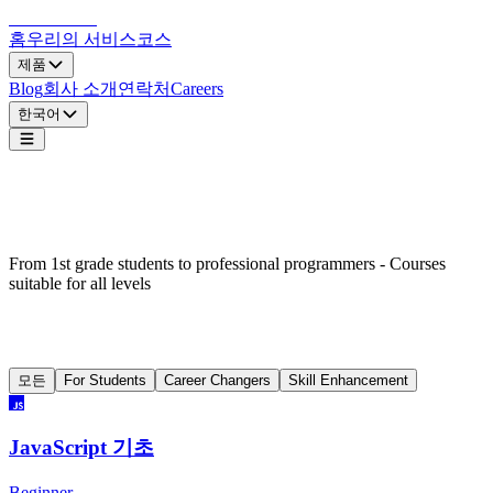
LocDo.Tech
홈
우리의 서비스
코스
제품
Blog
회사 소개
연락처
Careers
한국어
Awaken Your Potential
Ignite Your Programming Passion
From 1st grade students to professional programmers - Courses
suitable for all levels
Training Programs
모든
For Students
Career Changers
Skill Enhancement
JavaScript 기초
Beginner