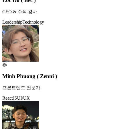
Loc Do ( Bec )
CEO & 수석 강사
Leadership
Technology
Minh Phuong ( Zenni )
프론트엔드 전문가
ReactJS
UI/UX