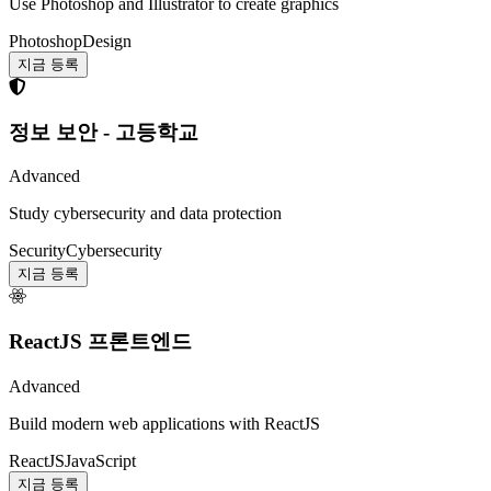
Use Photoshop and Illustrator to create graphics
Photoshop
Design
지금 등록
정보 보안 - 고등학교
Advanced
Study cybersecurity and data protection
Security
Cybersecurity
지금 등록
ReactJS 프론트엔드
Advanced
Build modern web applications with ReactJS
ReactJS
JavaScript
지금 등록