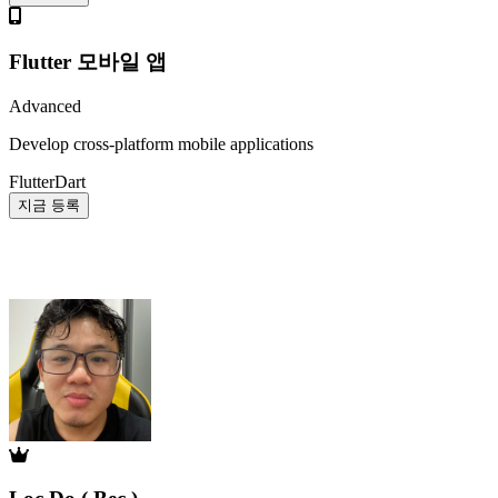
Flutter 모바일 앱
Advanced
Develop cross-platform mobile applications
Flutter
Dart
지금 등록
강사진