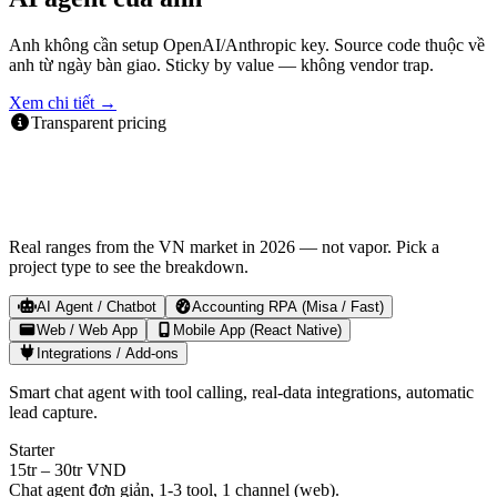
Anh không cần setup OpenAI/Anthropic key. Source code thuộc về
anh từ ngày bàn giao. Sticky by value — không vendor trap.
Xem chi tiết →
Transparent pricing
How much does LocDo charge for a
project?
Real ranges from the VN market in 2026 — not vapor. Pick a
project type to see the breakdown.
AI Agent / Chatbot
Accounting RPA (Misa / Fast)
Web / Web App
Mobile App (React Native)
Integrations / Add-ons
Smart chat agent with tool calling, real-data integrations, automatic
lead capture.
Starter
15tr – 30tr VND
Chat agent đơn giản, 1-3 tool, 1 channel (web).