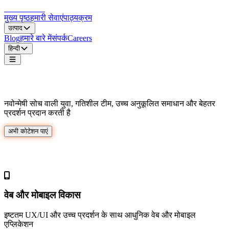
LocDo.Tech
मुख्य पृष्ठ
हमारी सेवाएं
पाठ्यक्रम
उत्पाद
Blog
हमारे बारे में
संपर्क
Careers
हिन्दी
व्यापारिक उद्यमों के लिए अभूतपूर्व तकनीकी समाधान
नवोन्मेषी सोच वाली युवा, गतिशील टीम, उच्च अनुकूलित समाधान और बेहतर
प्रदर्शन प्रदान करती है
अभी कोटेशन पाएं
पेशेवर सेवाएं
वेब और मोबाइल विकास
इष्टतम UX/UI और उच्च प्रदर्शन के साथ आधुनिक वेब और मोबाइल
एप्लिकेशन