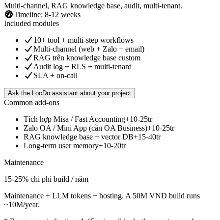
Multi-channel, RAG knowledge base, audit, multi-tenant.
Timeline
:
8-12 weeks
Included modules
10+ tool + multi-step workflows
Multi-channel (web + Zalo + email)
RAG trên knowledge base custom
Audit log + RLS + multi-tenant
SLA + on-call
Ask the LocDo assistant about your project
Common add-ons
Tích hợp Misa / Fast Accounting
+10-25tr
Zalo OA / Mini App (cần OA Business)
+10-25tr
RAG knowledge base + vector DB
+15-40tr
Long-term user memory
+10-20tr
Maintenance
15-25% chi phí build / năm
Maintenance + LLM tokens + hosting. A 50M VND build runs
~10M/year.