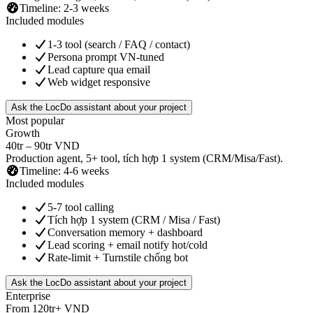
Timeline
:
2-3 weeks
Included modules
1-3 tool (search / FAQ / contact)
Persona prompt VN-tuned
Lead capture qua email
Web widget responsive
Ask the LocDo assistant about your project
Most popular
Growth
40tr – 90tr VND
Production agent, 5+ tool, tích hợp 1 system (CRM/Misa/Fast).
Timeline
:
4-6 weeks
Included modules
5-7 tool calling
Tích hợp 1 system (CRM / Misa / Fast)
Conversation memory + dashboard
Lead scoring + email notify hot/cold
Rate-limit + Turnstile chống bot
Ask the LocDo assistant about your project
Enterprise
From 120tr+ VND