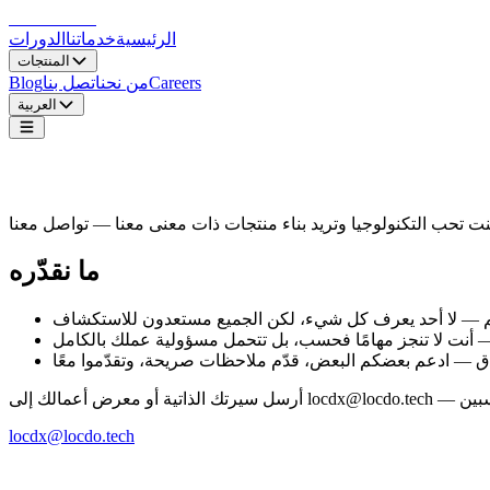
LocDo.Tech
الرئيسية
خدماتنا
الدورات
المنتجات
Careers
من نحن
اتصل بنا
Blog
العربية
لنذهب أبعد معًا
ما نقدّره
ّم — لا أحد يعرف كل شيء، لكن الجميع مستعدون للاستكشاف
 أنت لا تنجز مهامًا فحسب، بل تتحمل مسؤولية عملك بالكامل
دق — ادعم بعضكم البعض، قدّم ملاحظات صريحة، وتقدّموا معًا
locdx@locdo.tech
LocDo.Tech