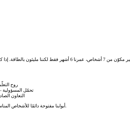
روح التعل
تحمّل المسؤولية —
التعاون الصا
أرسل سيرتك الذاتية أو معرض أعمالك إلى locdx@locdo.tech — أبوابنا مفتوحة دائمًا للأشخاص المناسبين.