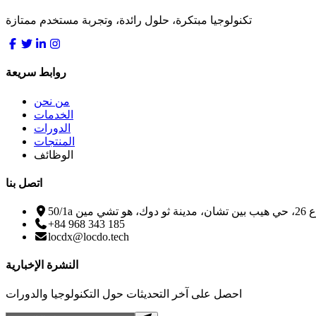
تكنولوجيا مبتكرة، حلول رائدة، وتجربة مستخدم ممتازة
روابط سريعة
من نحن
الخدمات
الدورات
المنتجات
الوظائف
اتصل بنا
 ثو دوك، هو تشي مين
+84 968 343 185
locdx@locdo.tech
النشرة الإخبارية
احصل على آخر التحديثات حول التكنولوجيا والدورات