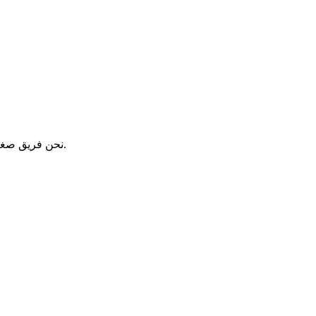
نحن فريق صغير مكوّن من 7 أشخاص، عمرنا 6 أشهر فقط لكننا مليئون بالطاقة. إذا كنت تحب التكنولوجيا وتريد بناء منتجات ذات معنى معنا — تواصل معنا.