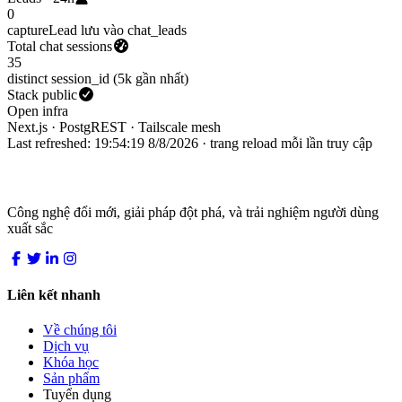
0
captureLead lưu vào chat_leads
Total chat sessions
35
distinct session_id (5k gần nhất)
Stack public
Open infra
Next.js · PostgREST · Tailscale mesh
Last refreshed:
19:54:19 8/8/2026
· trang reload mỗi lần truy cập
LocDo.Tech
Công nghệ đổi mới, giải pháp đột phá, và trải nghiệm người dùng
xuất sắc
Liên kết nhanh
Về chúng tôi
Dịch vụ
Khóa học
Sản phẩm
Tuyển dụng