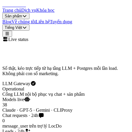
LocDo.Tech
Trang chủ
Dịch vụ
Khóa học
Sản phẩm
Blog
Về chúng tôi
Liên hệ
Tuyển dụng
Tiếng Việt
Live status
Trạng thái hệ thống LocDo
Số thật, kéo trực tiếp từ hạ tầng LLM + Postgres mỗi lần load.
Không phải con số marketing.
LLM Gateway
Operational
Cổng LLM nội bộ phục vụ chat + sản phẩm
Models live
38
Claude · GPT-5 · Gemini · CLIProxy
Chat requests · 24h
0
message_user trên trợ lý LocDo
Leads · 24h