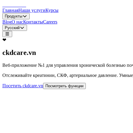
LocDo.Tech
Главная
Наши услуги
Курсы
Продукты
Blog
О нас
Контакты
Careers
Русский
❤
ckdcare.vn
Веб-приложение №1 для управления хронической болезнью поч
Отслеживайте креатинин, СКФ, артериальное давление. Умные 
Посетить ckdcare.vn
Посмотреть функции