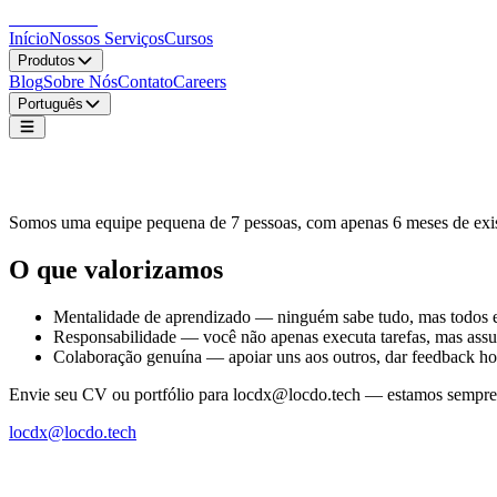
LocDo.Tech
Início
Nossos Serviços
Cursos
Produtos
Blog
Sobre Nós
Contato
Careers
Português
Vamos mais longe juntos
Somos uma equipe pequena de 7 pessoas, com apenas 6 meses de exist
O que valorizamos
Mentalidade de aprendizado — ninguém sabe tudo, mas todos es
Responsabilidade — você não apenas executa tarefas, mas assu
Colaboração genuína — apoiar uns aos outros, dar feedback hon
Envie seu CV ou portfólio para locdx@locdo.tech — estamos sempre a
locdx@locdo.tech
LocDo.Tech