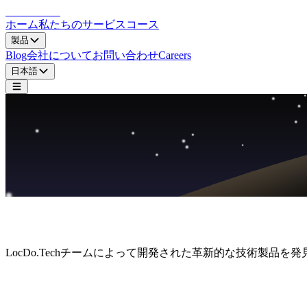
LocDo.Tech
ホーム
私たちのサービス
コース
製品
Blog
会社について
お問い合わせ
Careers
日本語
製品リスト
LocDo.Techチームによって開発された革新的な技術製品
なぜ私たちの製品を選ぶのか？