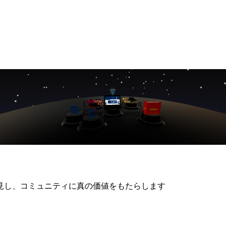
Student
Coding
Bds
Connect
Game
Vietnam
Ckd
Demo
Giaso
History
Care
Bot
を発見し、コミュニティに真の価値をもたらします