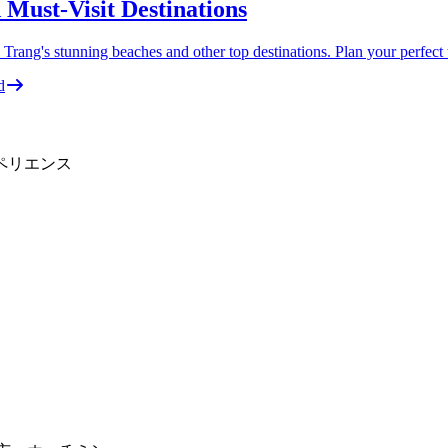
Must-Visit Destinations
ng's stunning beaches and other top destinations. Plan your perfect tri
d
ペリエンス