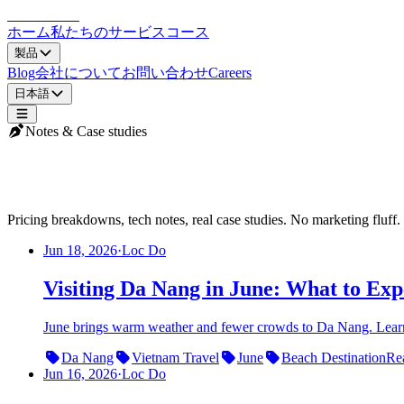
LocDo.Tech
ホーム
私たちのサービス
コース
製品
Blog
会社について
お問い合わせ
Careers
日本語
Notes & Case studies
LocDo Blog
Pricing breakdowns, tech notes, real case studies. No marketing fluff.
Jun 18, 2026
·
Loc Do
Visiting Da Nang in June: What to Ex
June brings warm weather and fewer crowds to Da Nang. Learn abo
Da Nang
Vietnam Travel
June
Beach Destination
Re
Jun 16, 2026
·
Loc Do