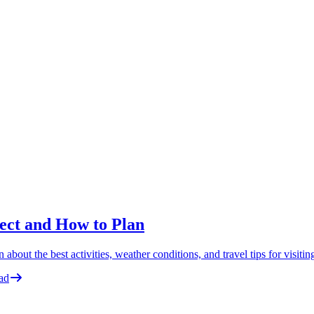
pect and How to Plan
ut the best activities, weather conditions, and travel tips for visiting
ad