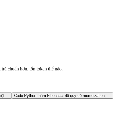
trả chuẩn hơn, tốn token thế nào.
Việt
…
Code Python: hàm Fibonacci đệ quy có memoization,
…