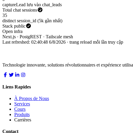
captureLead lưu vào chat_leads
Total chat sessions
35
distinct session_id (5k gần nhất)
Stack public
Open infra
Next.js · PostgREST · Tailscale mesh
Last refreshed:
02:40:48 6/8/2026
· trang reload mỗi lần truy cập
LocDo.Tech
Technologie innovante, solutions révolutionnaires et expérience utilisa
Liens Rapides
À Propos de Nous
Services
Cours
Produits
Carrières
Contact