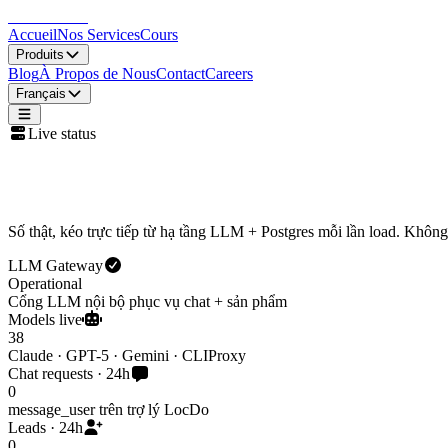
LocDo.Tech
Accueil
Nos Services
Cours
Produits
Blog
À Propos de Nous
Contact
Careers
Français
Live status
Trạng thái hệ thống LocDo
Số thật, kéo trực tiếp từ hạ tầng LLM + Postgres mỗi lần load. Không
LLM Gateway
Operational
Cổng LLM nội bộ phục vụ chat + sản phẩm
Models live
38
Claude · GPT-5 · Gemini · CLIProxy
Chat requests · 24h
0
message_user trên trợ lý LocDo
Leads · 24h
0