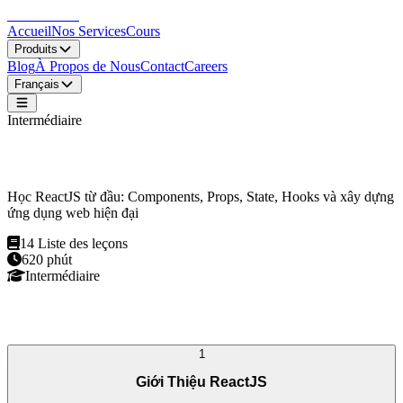
LocDo.Tech
Accueil
Nos Services
Cours
Produits
Blog
À Propos de Nous
Contact
Careers
Français
Intermédiaire
ReactJS Cơ Bản
Học ReactJS từ đầu: Components, Props, State, Hooks và xây dựng
ứng dụng web hiện đại
14
Liste des leçons
620
phút
Intermédiaire
Programme du Cours
1
Giới Thiệu ReactJS