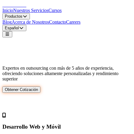
LocDo.Tech
Inicio
Nuestros Servicios
Cursos
Productos
Blog
Acerca de Nosotros
Contacto
Careers
Español
Soluciones tecnológicas innovadoras para
empresas
Expertos en outsourcing con más de 5 años de experiencia,
ofreciendo soluciones altamente personalizadas y rendimiento
superior
Obtener Cotización
Servicios Profesionales
Desarrollo Web y Móvil