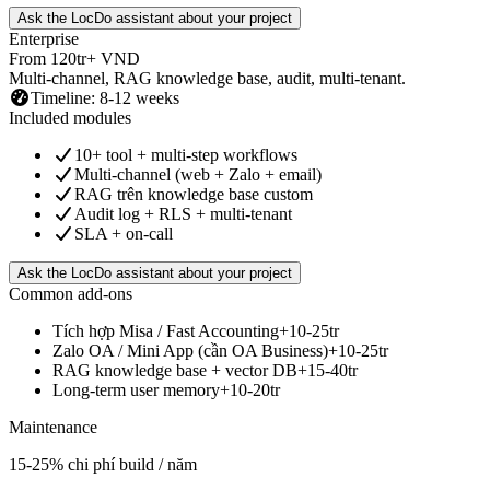
Ask the LocDo assistant about your project
Enterprise
From 120tr+ VND
Multi-channel, RAG knowledge base, audit, multi-tenant.
Timeline
:
8-12 weeks
Included modules
10+ tool + multi-step workflows
Multi-channel (web + Zalo + email)
RAG trên knowledge base custom
Audit log + RLS + multi-tenant
SLA + on-call
Ask the LocDo assistant about your project
Common add-ons
Tích hợp Misa / Fast Accounting
+10-25tr
Zalo OA / Mini App (cần OA Business)
+10-25tr
RAG knowledge base + vector DB
+15-40tr
Long-term user memory
+10-20tr
Maintenance
15-25% chi phí build / năm