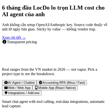
6 tháng đầu LocDo lo trọn LLM cost cho
AI agent của anh
Anh không cần setup OpenAI/Anthropic key. Source code thuộc về
anh từ ngày bàn giao. Sticky by value — không vendor trap.
Xem chi tiết →
Transparent pricing
How much does LocDo charge for a
project?
Real ranges from the VN market in 2026 — not vapor. Pick a
project type to see the breakdown.
AI Agent / Chatbot
Accounting RPA (Misa / Fast)
Web / Web App
Mobile App (React Native)
Integrations / Add-ons
Smart chat agent with tool calling, real-data integrations, automatic
lead capture.