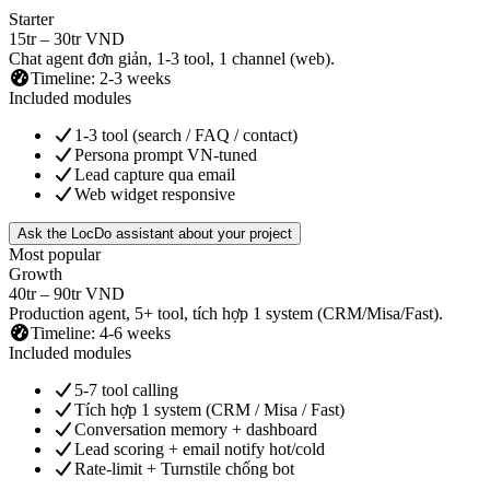
Starter
15tr – 30tr VND
Chat agent đơn giản, 1-3 tool, 1 channel (web).
Timeline
:
2-3 weeks
Included modules
1-3 tool (search / FAQ / contact)
Persona prompt VN-tuned
Lead capture qua email
Web widget responsive
Ask the LocDo assistant about your project
Most popular
Growth
40tr – 90tr VND
Production agent, 5+ tool, tích hợp 1 system (CRM/Misa/Fast).
Timeline
:
4-6 weeks
Included modules
5-7 tool calling
Tích hợp 1 system (CRM / Misa / Fast)
Conversation memory + dashboard
Lead scoring + email notify hot/cold
Rate-limit + Turnstile chống bot