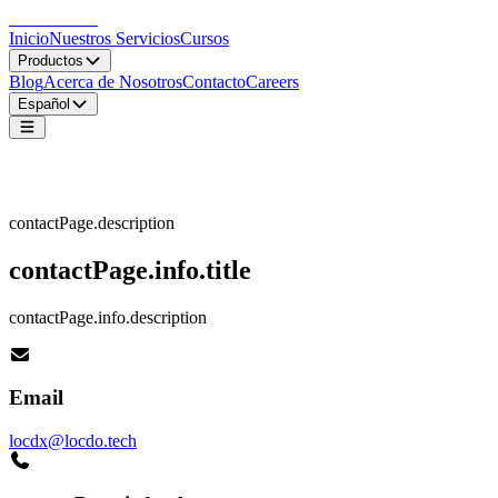
LocDo.Tech
Inicio
Nuestros Servicios
Cursos
Productos
Blog
Acerca de Nosotros
Contacto
Careers
Español
contactPage.title
contactPage.description
contactPage.info.title
contactPage.info.description
Email
locdx@locdo.tech