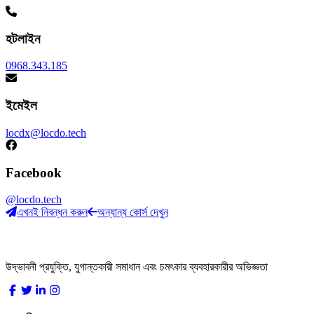
হটলাইন
0968.343.185
ইমেইল
locdx@locdo.tech
Facebook
@locdo.tech
এখনই নিবন্ধন করুন
অন্যান্য কোর্স দেখুন
LocDo.Tech
উদ্ভাবনী প্রযুক্তি, যুগান্তকারী সমাধান এবং চমৎকার ব্যবহারকারীর অভিজ্ঞতা