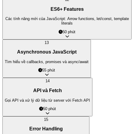
ES6+ Features
Các tính năng mới của JavaScript: Arrow functions, let/const, template
literals
50 phút
13
Asynchronous JavaScript
Tìm hiểu về callbacks, promises và async/await
LocDo.Tech © 202
55 phút
14
API và Fetch
Gọi API và xử lý dữ liệu từ server với Fetch API
50 phút
15
Error Handling