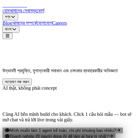
LocDo.Tech
হোম
আমাদের সেবাসমূহ
কোর্স
পণ্য
Blog
আমাদের সম্পর্কে
যোগাযোগ
Careers
বাংলা
জীবন নিয়ন্ত্রণ করুন,
আবেগ জাগান।
উদ্ভাবনী প্রযুক্তি, যুগান্তকারী সমাধান এবং চমৎকার ব্যবহারকারীর অভিজ্ঞতা
অন্বেষণ শুরু করুন
AI thật, không phải concept
Thử trợ lý LocDo ngay
Cùng AI bên mình build cho khách. Click 1 câu hỏi mẫu — bot sẽ
mở chat và trả lời live trong vài giây.
Mình muốn làm 1 agent kế toán, chi phí khoảng bao nhiêu?
Doanh nghiệp 20 người dùng AI để làm gì hợp lý nhất?