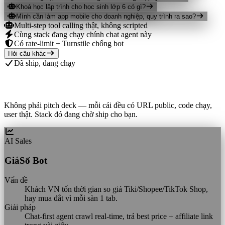
Khoá học lập trình cho học sinh lớp 6 có gì?
Mình cần làm app mobile cho doanh nghiệp, quy trình ra sao?
Multi-step tool calling thật, không scripted
Cùng stack đang chạy chính chat agent này
Có rate-limit + Turnstile chống bot
Hỏi câu khác
Đã ship, đang chạy
Sản phẩm AI thật của LocDo
Không phải pitch deck — mỗi cái đều có URL public, code chạy,
user thật. Stack đó đang chờ ship cho bạn.
AI Sales
GiáSố Bot
Vấn đề
Khách VN tốn thời gian so giá Tiki/Shopee/TikTok Shop,
hay mua đắt vì mỗi sàn 1 tab.
Giải pháp
Chat-first agent crawl real-time, trả best price + affiliate link