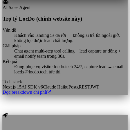
AI Sales Agent
Trợ lý LocDo (chính website này)
Vấn đề
Khách vào landing 5s đã rời — không ai trả lời ngoài giờ,
không lọc được lead chất lượng.
Giải pháp
Chat agent multi-step tool calling + lead capture tự động +
email notify team trong 30s.
Kết quả
Đang phục vụ visitor locdo.tech 24/7, capture lead → email
locdx@locdo.tech tức thì.
Tech stack
Next.js 15
AI SDK v6
Claude Haiku
PostgREST
JWT
Đọc breakdown chi phí
বিশেষ সেবাসমূহ
প্রিমিয়াম টেক সলিউশন