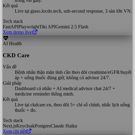
trong vài giây.
Kết quả
Live tại giaso.locdo.tech, sub-second response, 3 sàn lớn VN.
Tech stack
FastAPI
Playwright
Tiki API
Gemini 2.5 Flash
Xem demo live
AI Health
CKD Care
Vấn đề
Bệnh nhân thận mãn tính cần theo dõi creatinine/eGFR/huyết
áp + uống thuốc đúng giờ, không có advisor 24/7.
Giải pháp
Dashboard cá nhân + AI medical advisor chat 24/7 +
medicine reminder thông minh.
Kết quả
Live tại ckdcare.vn, theo dõi 5+ chỉ số chính, nhắc lịch uống
thuốc + đo.
Tech stack
Next.js
Keycloak
Postgres
Claude Haiku
Xem chi tiết