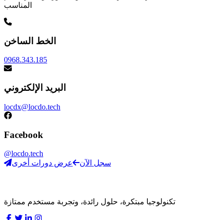
المناسب
الخط الساخن
0968.343.185
البريد الإلكتروني
locdx@locdo.tech
Facebook
@locdo.tech
سجل الآن
عرض دورات أخرى
LocDo.Tech
تكنولوجيا مبتكرة، حلول رائدة، وتجربة مستخدم ممتازة