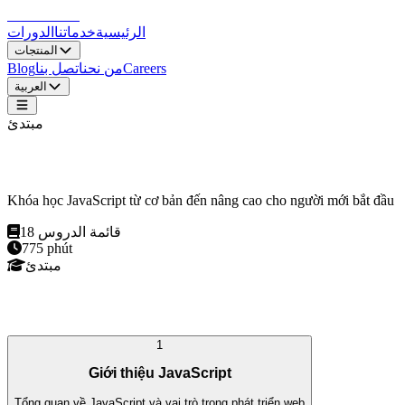
LocDo.Tech
الرئيسية
خدماتنا
الدورات
المنتجات
Careers
من نحن
اتصل بنا
Blog
العربية
مبتدئ
JavaScript Cơ Bản
Khóa học JavaScript từ cơ bản đến nâng cao cho người mới bắt đầu
قائمة الدروس
18
775
phút
مبتدئ
منهج الدورة
1
Giới thiệu JavaScript
Tổng quan về JavaScript và vai trò trong phát triển web