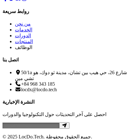
روابط سريعة
من نحن
الخدمات
الدورات
المنتجات
الوظائف
اتصل بنا
50/1a شارع 26، حي هيب بين تشان، مدينة ثو دوك، هو
تشي مين
+84 968 343 185
locdx@locdo.tech
النشرة الإخبارية
احصل على آخر التحديثات حول التكنولوجيا والدورات
© 2025 LocDo.Tech. جميع الحقوق محفوظة.